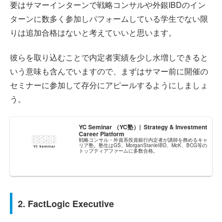
要はサマーインターンで戦略コンサルや外銀IBDのイン
ターンに数多く参加しパフォームしている学生でない限
りは追加合格はないと考えていいと思います。
彼らを取り込むことで内定者実績を少し水増しできると
いう意味も含んでいますので、まずはサマー前に開催の
セミナーに参加して存分にアピールするようにしましょ
う。
YC Seminar （YC塾）| Strategy & Investment
Career Platform
戦略コンサル・外資系投資銀行内定者が講師を務めるキャ
リア塾。塾生はGS、MorganStanleIBD、McK、BCG等の
トップティアファームに多数合格。
2. FactLogic Executive