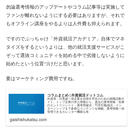
勿論選考情報のアップデートやコラム記事等は実施して
ファンが離れないようにする必要はありますが、それで
もオフライン講座をやるよりは人件費も抑えられます。
ですのでぶっちゃけ「外資就活アカデミア」自体でマネ
タイズをするというよりは、他の就活支援サービスがこ
ぞって選抜コミュニティを始める中で劣後しないように
始めたという位置づけだと思います。
要はマーケティング費用ですね。
コラムまとめ | 外資就活ドットコム
外資系・日系超一流企業を目指す学生のための就職活動サ
イト。トップ企業の求人情報から、過去の選考情報・先輩
のエントリーシート・選考突破法・TOEIC勉強法・イン
ターンシップまで多様なコンテンツを掲載。選考情報一括
管理できるカレンダー機能も有
gaishishukatsu.com