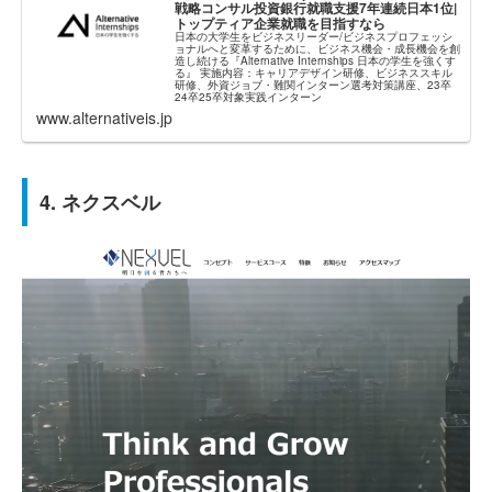
戦略コンサル投資銀行就職支援7年連続日本1位|
トップティア企業就職を目指すなら
日本の大学生をビジネスリーダー/ビジネスプロフェッシ
ョナルへと変革するために、ビジネス機会・成長機会を創
造し続ける『Alternative Internships 日本の学生を強くす
る』 実施内容：キャリアデザイン研修、ビジネススキル
研修、外資ジョブ・難関インターン選考対策講座、23卒
24卒25卒対象実践インターン
www.alternativeis.jp
4. ネクスベル