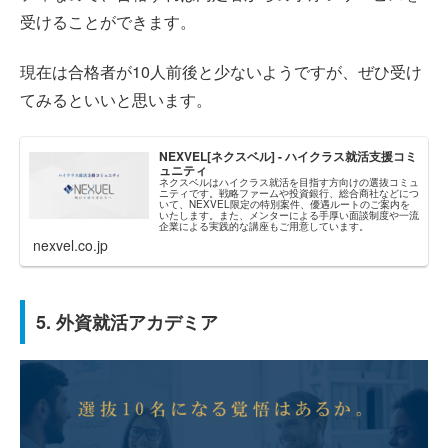
受けることができます。
現在は合格者が10人前後と少ないようですが、ぜひ受け
てみるといいと思います。
NEXVEL[ネクスベル] - ハイクラス就活支援コミ
ュニティ
ネクスベルはハイクラス就活を目指す方向けの選抜コミュ
ニティです。戦略ファームや投資銀行、総合商社などにつ
いて、NEXVEL限定の特別案件、優遇ルートのご案内を
いたします。また、メンターによる手厚い面談制度や一流
企業による実践的な講座もご用意しています。
nexvel.co.jp
5. 外資就活アカデミア