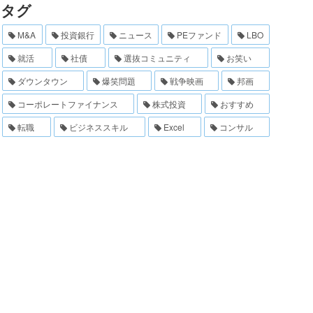
タグ
M&A
投資銀行
ニュース
PEファンド
LBO
就活
社債
選抜コミュニティ
お笑い
ダウンタウン
爆笑問題
戦争映画
邦画
コーポレートファイナンス
株式投資
おすすめ
転職
ビジネススキル
Excel
コンサル