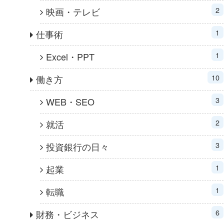
2
映画・テレビ
1
仕事術
1
Excel・PPT
10
働き方
3
WEB・SEO
2
就活
3
投資銀行の日々
1
起業
1
転職
6
財務・ビジネス