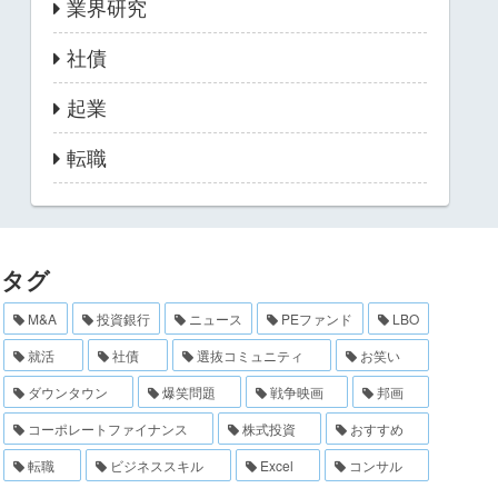
業界研究
社債
起業
転職
タグ
M&A
投資銀行
ニュース
PEファンド
LBO
就活
社債
選抜コミュニティ
お笑い
ダウンタウン
爆笑問題
戦争映画
邦画
コーポレートファイナンス
株式投資
おすすめ
転職
ビジネススキル
Excel
コンサル