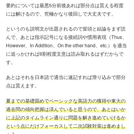
要約については最悪5分前後あれば部分点は貰える程度
には解けるので、究極かなり後回しで大丈夫です。
というのも説明文が出題されるので冒頭と結論をまず読
んで、あとは指示記号になる接続詞や慣用表現（Thus、
However、In Addition、On the other hand、etc.）を適当
に追っかければ6割程度文意は読み取れるはずだからで
す。
あとはそれを日本語で適当に速記すれば滑り込みで部分
点は貰えます。
夏までの基礎固めでベーシックな英語力の獲得や東大の
過去問の傾向把握は済んでいると思うので、あとはいか
に上記のタイムライン通りに問題を解き進めていけるか
という点にだけフォーカスして二次試験対策は進めまし