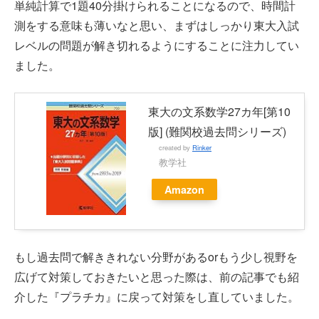
単純計算で1題40分掛けられることになるので、時間計
測をする意味も薄いなと思い、まずはしっかり東大入試
レベルの問題が解き切れるようにすることに注力してい
ました。
東大の文系数学27カ年[第10
版] (難関校過去問シリーズ)
created by
Rinker
教学社
Amazon
もし過去問で解ききれない分野があるorもう少し視野を
広げて対策しておきたいと思った際は、前の記事でも紹
介した『プラチカ』に戻って対策をし直していました。