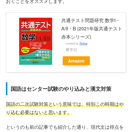
おくことをオススメします。
共通テスト問題研究 数学I・
A/II・B (2021年版共通テスト
赤本シリーズ)
created by
Rinker
教学社
Amazon
国語はセンター試験のやり込みと漢文対策
国語の二次試験対策という意味では、特別この時期はや
り込む必要はないと思います。
というのも前の記事でも紹介した通り、現代文は得点を