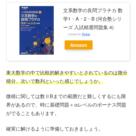
文系数学の良問プラチカ 数
学1・A・2・B (河合塾シリ
ーズ 入試精選問題集 4)
created by
Rinker
Amazon
東大数学の中で比較的解きやすいとされているのは微分
積分、次いで数列といった感じでしょうか。
微積に関しては数ⅡBまでの範囲だと難しくするにも限
界があるので、時に基礎問題＋αレベルのボーナス問題
がでることもあります。
確実に解けるように準備しておきましょう。