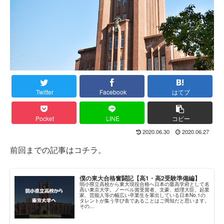
Twitter
Facebook
はてブ
Pocket
LINE
コピー
2020.06.30
2020.06.27
前回までの記事はコチラ。
僕の東大合格奮闘記【高1・高2受験準備編】
弱小県立高校から東大現役合格へ日本の最高学府として名
高い東京大学。ノーベル賞受賞者、文豪、総理大臣、起業
家、芸能人等の幅広い卒業生を輩出している日本No.1の
タレントが集う学び舎であることはご周知だと思います。
その...