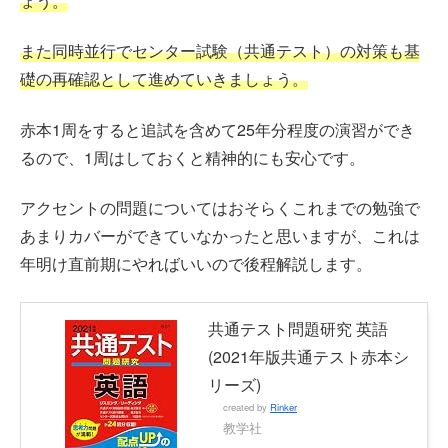
ょう。
また同時並行でセンター試験（共通テスト）の対策も基
礎の再確認として進めていきましょう。
赤本1周をすると追試を含めて25年分程度の演習ができ
るので、1周はしておくと精神的にも安心です。
アクセントの問題についてはおそらくこれまでの勉強で
あまりカバーができていなかったと思いますが、これは
年明け直前期にやればいいので後程解説します。
共通テスト問題研究 英語
(2021年版共通テスト赤本シ
リーズ)
created by
Rinker
教学社