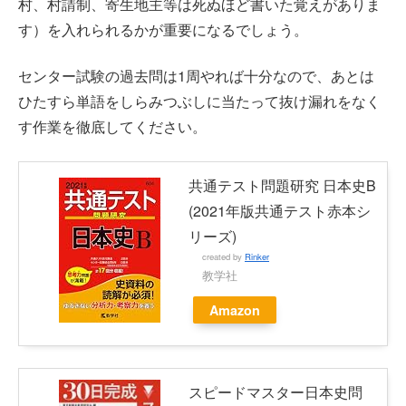
村、村請制、寄生地主等は死ぬほど書いた覚えがありま
す）を入れられるかが重要になるでしょう。
センター試験の過去問は1周やれば十分なので、あとは
ひたすら単語をしらみつぶしに当たって抜け漏れをなく
す作業を徹底してください。
共通テスト問題研究 日本史B
(2021年版共通テスト赤本シ
リーズ)
created by
Rinker
教学社
Amazon
スピードマスター日本史問