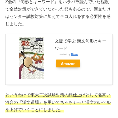
Z会の『句形とキーワード』をパラパラ読んでいた程度
で全然対策ができていなかった節もあるので、漢文だけ
はセンター試験対策に加えてテコ入れをする必要性を感
じました。
文脈で学ぶ 漢文句形とキー
ワード
created by
Rinker
Amazon
というわけで東大二次試験対策の総仕上げとして名高い
河合の『漢文道場』を用いてちゃちゃっと漢文のレベル
を上げていくことにしました。