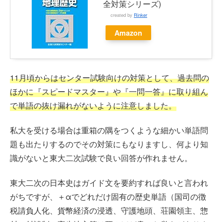
全対策シリーズ)
created by
Rinker
Amazon
11月頃からはセンター試験向けの対策として、過去問の
ほかに『スピードマスター』や『一問一答』に取り組ん
で単語の抜け漏れがないように注意しました。
私大を受ける場合は重箱の隅をつくような細かい単語問
題も出たりするのでその対策にもなりますし、何より知
識がないと東大二次試験で良い回答が作れません。
東大二次の日本史はガイド文を要約すれば良いと言われ
がちですが、＋αでどれだけ固有の歴史単語（国司の徴
税請負人化、貨幣経済の浸透、守護地頭、荘園領主、惣