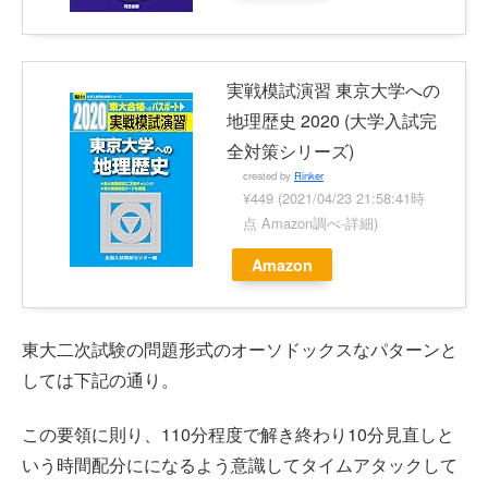
実戦模試演習 東京大学への
地理歴史 2020 (大学入試完
全対策シリーズ)
created by
Rinker
¥449
(2021/04/23 21:58:41時
点 Amazon調べ-
詳細)
Amazon
東大二次試験の問題形式のオーソドックスなパターンと
しては下記の通り。
この要領に則り、110分程度で解き終わり10分見直しと
いう時間配分にになるよう意識してタイムアタックして