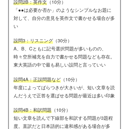
設問2B：英作文
（10分）
「●●は必要か否か」のようなシンプルなお題に
対して、自分の意見を英作文で書かせる場合が多
い
設問3：リスニング
（30分）
A、B、Cともに記号選択問題が多いものの、
時々空所補充を自力で書かせる問題なども存在。
東大英語の中で最も易しい設問と言っていい
設問4A：正誤問題など
（10分）
年度によってばらつきが大きいが、短い文章を読
んだうえで正答を選ばせる問題が最近は多い印象
設問4B：和訳問題
（10分）
短い文章を読んで下線部を和訳する問題が3題程
度。直訳だと日本語的に違和感がある場合が多