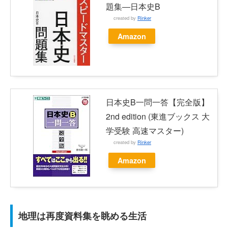
題集―日本史B
created by
Rinker
Amazon
日本史B一問一答【完全版】
2nd edition (東進ブックス 大
学受験 高速マスター)
created by
Rinker
Amazon
地理は再度資料集を眺める生活